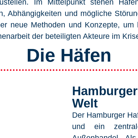
zustellen. Im Mittelpunkt stehen Häf
en, Abhängigkeiten und mögliche Störun
ner neue Methoden und Konzepte, um kri
narbeit der beteiligten Akteure im Krise
Die Häfen
Hamburger 
Welt
Der Hamburger Haf
und ein zentra
Außenhandel. Als 